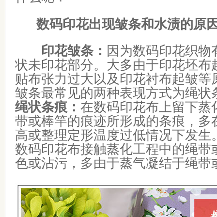
数码印花出现皱条和水渍的原
印花皱条：
因为数码印花织物
状未印花部分。大多由于印花坯布
贴布张力过大以及印花衬布起皱等
皱条最常见的两种表现方式为绳状
绳状条痕：
在数码印花布上留下蒸
带或棒竿的痕迹所形成的条痕，多
高或整理定形温度过低情况下发生
数码印花布接触蒸化工程中的绳带
色或沾污，多由于蒸气凝结于绳带