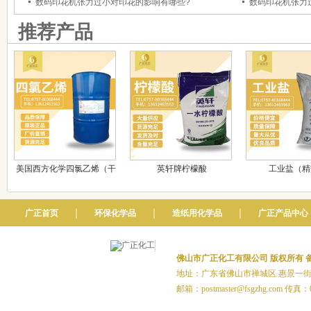
数码印花机张力过小对印花的影响有哪些?
数码印花机张力
推荐产品
美国西方化学四氯乙烯（干
英轩牌柠檬酸
工业盐（精
洗油）
｜
｜
｜
广正首页
环保化学品
造纸用化学品
广正产品中心
佛山市广正化工有限公司 版权所有
备
地址：广东省佛山市禅城区 惠景一街20号1
邮箱：postmaster@fsgzhg.com 传真：0