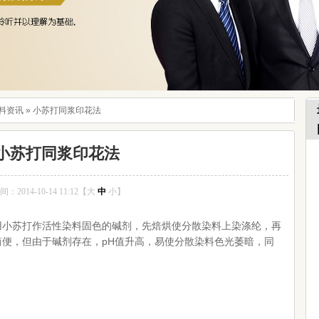
料资讯
»
小苏打同浆印花法
小苏打同浆印花法
2014-10-14 11:12【
大
中
小
】
用小苏打作活性染料固色的碱剂，先焙烘使分散染料上染涤纶，再
便，但由于碱剂存在，pH值升高，易使分散染料色光萎暗，同