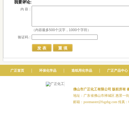
我要评论:
内 容：
（内容最多500个汉字，1000个字符）
验证码：
｜
｜
｜
广正首页
环保化学品
造纸用化学品
广正产品中心
佛山市广正化工有限公司 版权所有
备
地址：广东省佛山市禅城区 惠景一街20号1
邮箱：postmaster@fsgzhg.com 传真：0