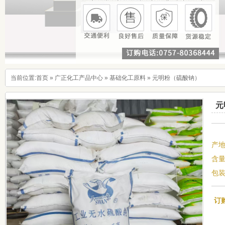
当前位置:
首页
»
广正化工产品中心
»
基础化工原料
»
元明粉（硫酸钠）
元
产
含量
包装
订