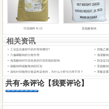
印花糊料 N-15
亚硫酸氢钠
相关资讯
工业盐在建材中的作用有哪些?
四氯乙烯
六偏磷酸钠的分散作用
海藻酸钠
海藻酸钠对印花色浆的印花性能的影响
防染盐S
碳酸钠和碳酸氢钠的区别
亚硫酸钠
涤纶针织物用分散染料染色时，为什么小样与大样不符？
草酸是重
共有
-
条评论
【我要评论】