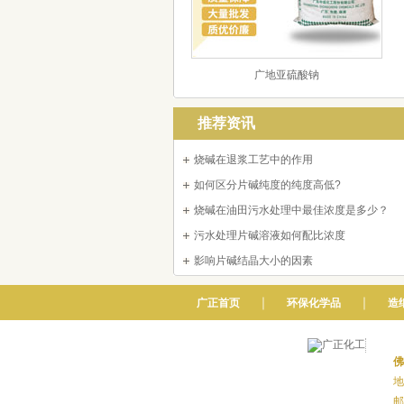
广地亚硫酸钠
推荐资讯
烧碱在退浆工艺中的作用
如何区分片碱纯度的纯度高低?
烧碱在油田污水处理中最佳浓度是多少？
污水处理片碱溶液如何配比浓度
影响片碱结晶大小的因素
｜
｜
广正首页
环保化学品
造
佛
地
邮