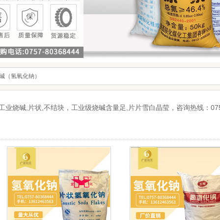
碱（氢氧化钠）
碱,片状,不结块，工业级烧碱含量足,片片雪白晶莹，咨询热线：075