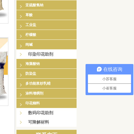
亚硫酸氢钠
草酸
工业盐
柠檬酸
纯碱
印染印花助剂
海藻酸钠
在线咨询
防染盐
小苏客服
多功能浆纱乳蜡
小崔客服
涂料增稠剂
印花糊料
数码印花助剂
可降解材料