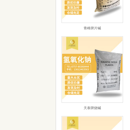
青峰牌片碱
天泰牌烧碱