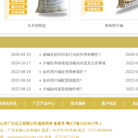
长舟精制盐
青峰牌片碱
2026-04-10
烧碱在纺织印染行业的作用有哪些？
2026-0
2024-10-17
片碱给养殖猪场消毒的浓度及注意事项
2022-0
2022-08-19
如何用片碱处理果树腐烂？
2022-0
2022-08-16
如何用片碱配置脱脂剂?
2022-0
2022-08-12
片碱如何提取植物纤维?
2022-0
｜
｜
｜
｜
纸用化学品
广正产品中心
技术服务
客户见证
走
山市广正化工有限公司 版权所有
备案号:粤ICP备12014072号-2
址：广东省佛山市禅城区 惠景一街20号106号铺 电话：0757-80368444
箱：postmaster@fsgzhg.com 传真：0757-82733144