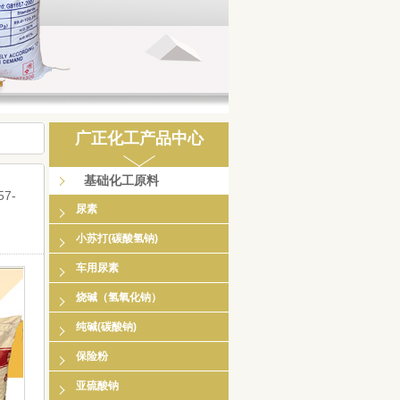
广正化工产品中心
基础化工原料
7-
尿素
小苏打(碳酸氢钠)
车用尿素
烧碱（氢氧化钠）
纯碱(碳酸钠)
保险粉
亚硫酸钠