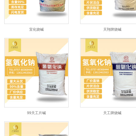
宜化烧碱
天翔牌烧碱
99天工片碱
天工牌烧碱