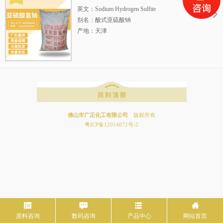
物化性质：白色结晶性粉末
英文：Sodium Hydrogen Sulfite
规格：25公斤/包
别名：酸式亚硫酸钠
产地：天津
含量：64%～67%
CAS RN：7631-90-5
EINECS号：231-548-0
分 子 量：104.061
物化性质：白色结晶性粉末
回 到 顶 部
规格：25公斤/包
佛山市广正化工有限公司
版权所有
粤ICP备12014072号-2
原料咨询
数码咨询
产品中心
网站首页